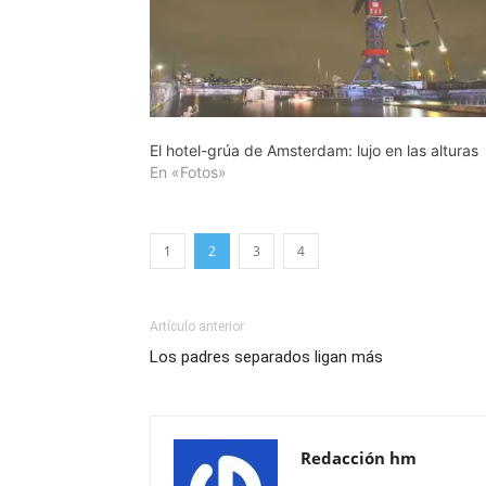
El hotel-grúa de Amsterdam: lujo en las alturas
En «Fotos»
1
2
3
4
Artículo anterior
Los padres separados ligan más
Redacción hm