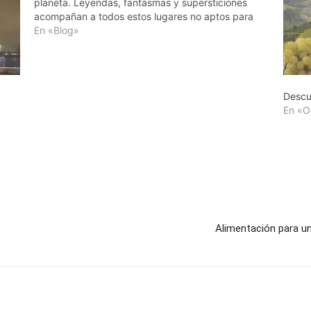
planeta. Leyendas, fantasmas y supersticiones
acompañan a todos estos lugares no aptos para
huéspedes miedosos. Como el Stanley Hotel,
En «Blog»
situado en el estado de Colorado…
Descu
En «O
Alimentación para un