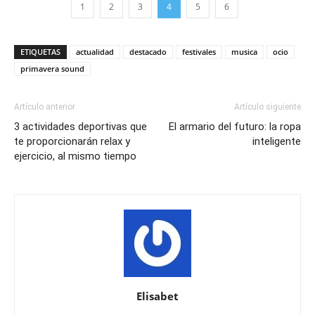
1
2
3
4
5
6
ETIQUETAS
actualidad
destacado
festivales
musica
ocio
primavera sound
Artículo anterior
Artículo siguiente
3 actividades deportivas que
El armario del futuro: la ropa
te proporcionarán relax y
inteligente
ejercicio, al mismo tiempo
Elisabet