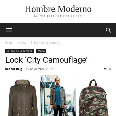
Hombre Moderno
La Web para Hombres de hoy
Inicio
Moda
El look de la semana
El look de la semana
Moda
Look ‘City Camouflage’
Beatriz Roig
-
27 noviembre, 2014
0