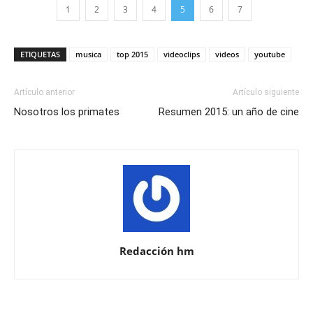
1
2
3
4
5
6
7
ETIQUETAS
musica
top 2015
videoclips
videos
youtube
Artículo anterior
Artículo siguiente
Nosotros los primates
Resumen 2015: un año de cine
Redacción hm