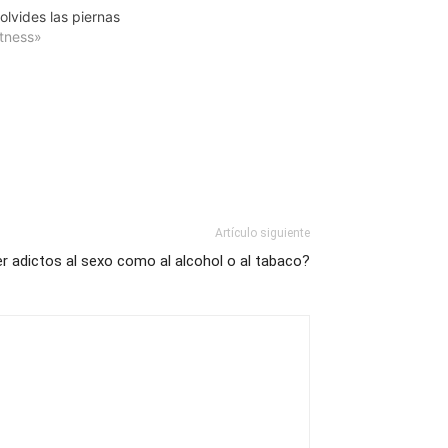
olvides las piernas
itness»
Artículo siguiente
er adictos al sexo como al alcohol o al tabaco?