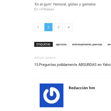
‘En el gym’: Femoral, glúteo y gemelos
En «Fitness»
1
2
3
4
ETIQUETAS
ejercicio
entrenamiento piernas
en
Artículo anterior
15 Preguntas jodídamente ABSURDAS en Yaho
Redacción hm