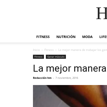
H
FITNESS
NUTRICIÓN
MODA
LIFE
Inicio
Fitness
La mejor manera de trabajar los ge
Fitness
Ganar músculo
La mejor manera 
Redacción hm
-
7 noviembre, 2016