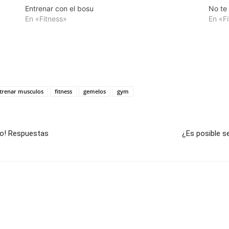
Entrenar con el bosu
No te 
En «Fitness»
En «F
trenar musculos
fitness
gemelos
gym
o! Respuestas
¿Es posible s