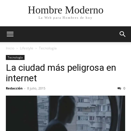
Hombre Moderno
La Web para Hombres de hoy
Inicio
Lifestyle
Tecnología
Tecnología
La ciudad más peligrosa en
internet
Redacción
-
8 julio, 2015
0