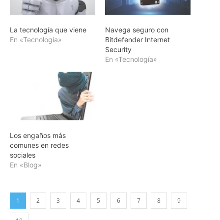
La tecnología que viene
Navega seguro con
En «Tecnología»
Bitdefender Internet
Security
En «Tecnología»
Los engaños más
comunes en redes
sociales
En «Blog»
1
2
3
4
5
6
7
8
9