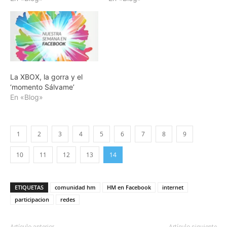
La XBOX, la gorra y el
‘momento Sálvame’
En «Blog»
1
2
3
4
5
6
7
8
9
10
11
12
13
14
ETIQUETAS
comunidad hm
HM en Facebook
internet
participacion
redes