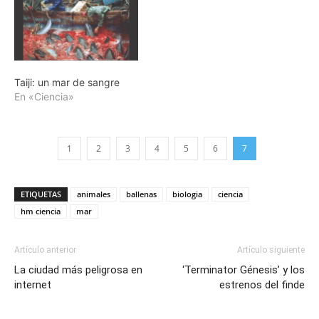
Taiji: un mar de sangre
En «Ciencia»
1
2
3
4
5
6
7
ETIQUETAS
animales
ballenas
biologia
ciencia
hm ciencia
mar
Artículo anterior
Artículo siguiente
La ciudad más peligrosa en
‘Terminator Génesis’ y los
internet
estrenos del finde