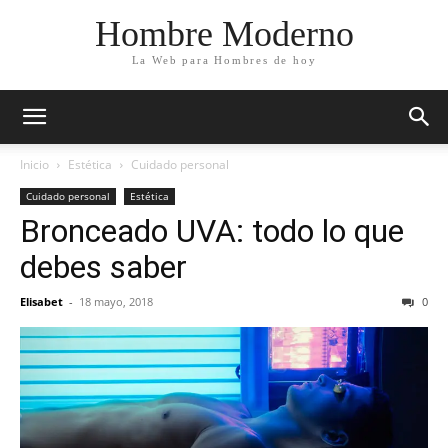
Hombre Moderno
La Web para Hombres de hoy
Inicio
Estética
Cuidado personal
Cuidado personal
Estética
Bronceado UVA: todo lo que
debes saber
Elisabet
-
18 mayo, 2018
0