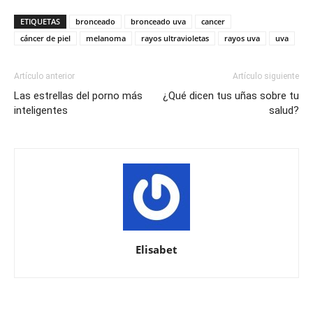
ETIQUETAS
bronceado
bronceado uva
cancer
cáncer de piel
melanoma
rayos ultravioletas
rayos uva
uva
Artículo anterior
Artículo siguiente
Las estrellas del porno más
¿Qué dicen tus uñas sobre tu
inteligentes
salud?
Elisabet