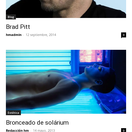
Blog
Brad Pitt
hmadmin
-
12 septiembre, 2014
0
Estética
Bronceado de solárium
Redacción hm
-
14 mayo, 2013
0