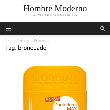
Hombre Moderno
La Web para Hombres de hoy
Inicio
Etiquetas
Bronceado
Tag: bronceado