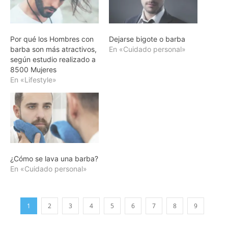
Por qué los Hombres con
Dejarse bigote o barba
barba son más atractivos,
En «Cuidado personal»
según estudio realizado a
8500 Mujeres
En «Lifestyle»
¿Cómo se lava una barba?
En «Cuidado personal»
1
2
3
4
5
6
7
8
9