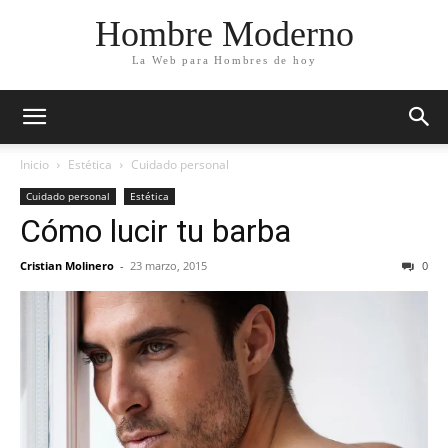
Hombre Moderno
La Web para Hombres de hoy
Inicio
Estética
Cuidado personal
Cuidado personal
Estética
Cómo lucir tu barba
Cristian Molinero
-
23 marzo, 2015
0