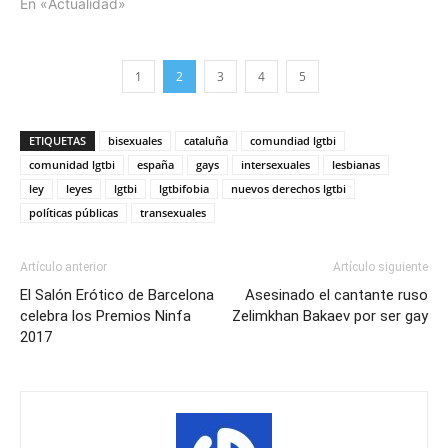
En «Actualidad»
1
2
3
4
5
ETIQUETAS
bisexuales
cataluña
comundiad lgtbi
comunidad lgtbi
españa
gays
intersexuales
lesbianas
ley
leyes
lgtbi
lgtbifobia
nuevos derechos lgtbi
políticas públicas
transexuales
Artículo anterior
Artículo siguiente
El Salón Erótico de Barcelona
Asesinado el cantante ruso
celebra los Premios Ninfa
Zelimkhan Bakaev por ser gay
2017