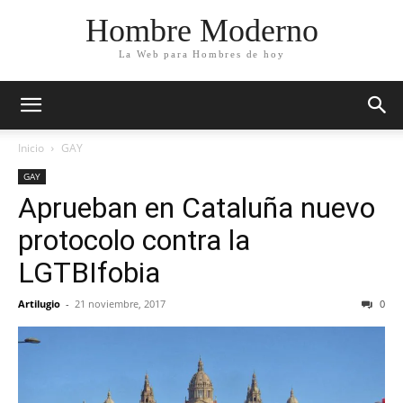
Hombre Moderno
La Web para Hombres de hoy
Inicio
GAY
GAY
Aprueban en Cataluña nuevo
protocolo contra la
LGTBIfobia
Artilugio
-
21 noviembre, 2017
0