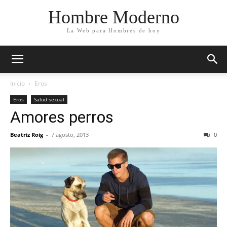
Hombre Moderno
La Web para Hombres de hoy
Inicio
Eros
Eros
Salud sexual
Amores perros
Beatriz Roig
-
7 agosto, 2013
0