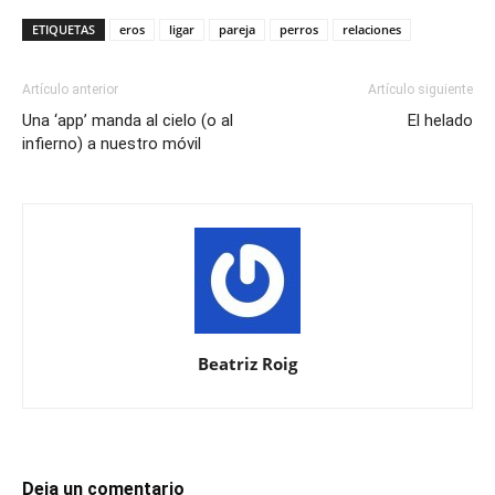
ETIQUETAS
eros
ligar
pareja
perros
relaciones
Artículo anterior
Artículo siguiente
Una ‘app’ manda al cielo (o al
El helado
infierno) a nuestro móvil
Beatriz Roig
Deja un comentario