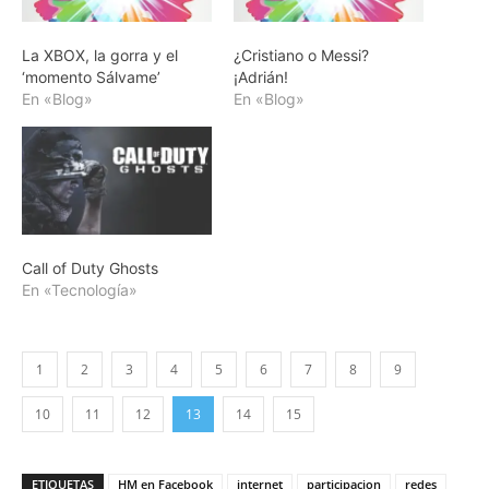
La XBOX, la gorra y el
¿Cristiano o Messi?
‘momento Sálvame’
¡Adrián!
En «Blog»
En «Blog»
Call of Duty Ghosts
En «Tecnología»
1
2
3
4
5
6
7
8
9
10
11
12
13
14
15
ETIQUETAS
HM en Facebook
internet
participacion
redes