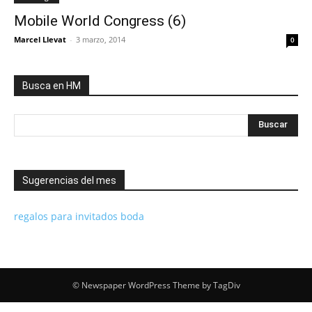
Mobile World Congress (6)
Marcel Llevat
-
3 marzo, 2014
0
Busca en HM
Sugerencias del mes
regalos para invitados boda
© Newspaper WordPress Theme by TagDiv