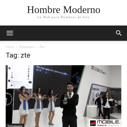
Hombre Moderno
La Web para Hombres de hoy
Inicio
Etiquetas
Zte
Tag: zte
Tecnología