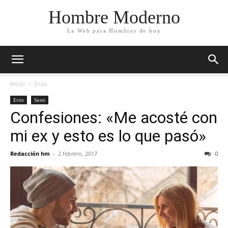
Hombre Moderno
La Web para Hombres de hoy
Inicio
Eros
Eros
Sexo
Confesiones: «Me acosté con
mi ex y esto es lo que pasó»
Redacción hm
-
2 febrero, 2017
0