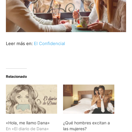
Leer más en:
El Confidencial
Relacionado
«Hola, me llamo Dana»
¿Qué hombres excitan a
En «El diario de Dana»
las mujeres?