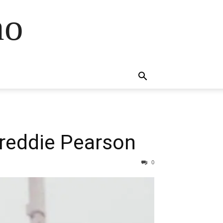
no
Freddie Pearson
0