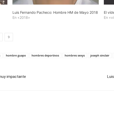
Luis Fernando Pacheco: Hombre HM de Mayo 2018
El víd
En «2018»
En «v
9
s
hombre guapo
hombres deportivos
hombres sexys
joseph sinclair
 muy impactante
Lui