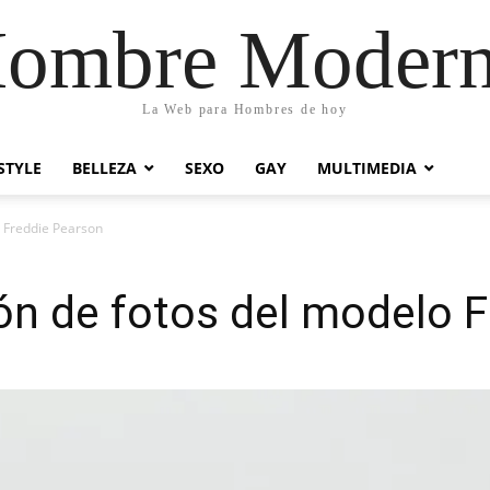
ombre Moder
La Web para Hombres de hoy
STYLE
BELLEZA
SEXO
GAY
MULTIMEDIA
o Freddie Pearson
ón de fotos del modelo 