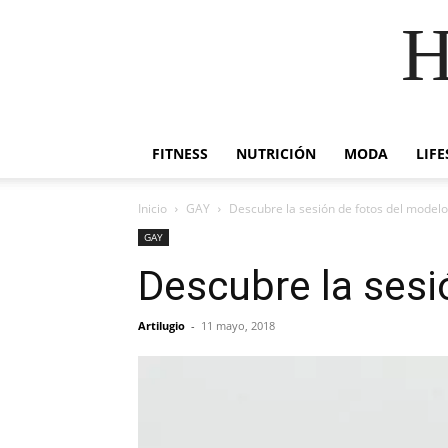
H
FITNESS
NUTRICIÓN
MODA
LIFE
Inicio
GAY
Descubre la sesión de fotos del model
GAY
Descubre la sesi
Artilugio
-
11 mayo, 2018