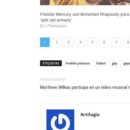
Freddie Mercury usó Bohemian Rhapsody para
‘salir del armario’
En «Famosos»
1
2
3
4
5
6
7
8
ETIQUETAS
freddie pearson
futbol
gay
gay
Artículo anterior
Matthew Wilkas participa en un video musical
Artilugio