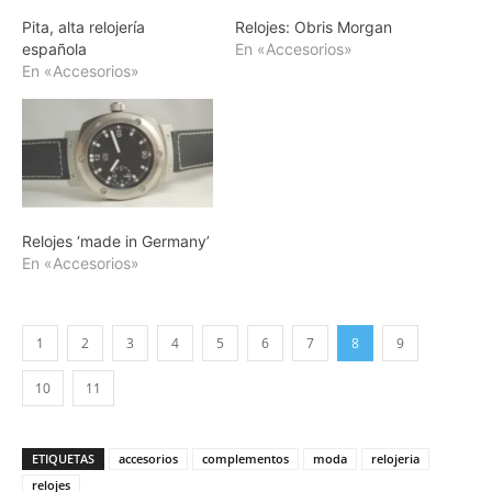
Pita, alta relojería
Relojes: Obris Morgan
española
En «Accesorios»
En «Accesorios»
Relojes ‘made in Germany’
En «Accesorios»
1
2
3
4
5
6
7
8
9
10
11
ETIQUETAS
accesorios
complementos
moda
relojeria
relojes