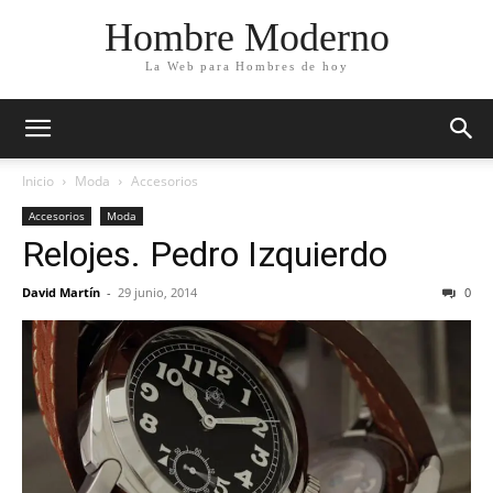
Hombre Moderno
La Web para Hombres de hoy
Inicio
Moda
Accesorios
Accesorios
Moda
Relojes. Pedro Izquierdo
David Martín
-
29 junio, 2014
0