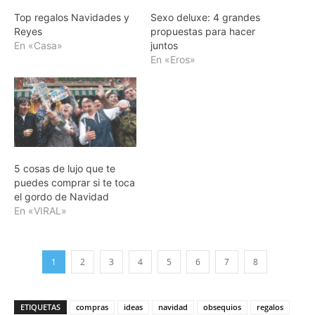
Top regalos Navidades y
Sexo deluxe: 4 grandes
Reyes
propuestas para hacer
En «Casa»
juntos
En «Eros»
5 cosas de lujo que te
puedes comprar si te toca
el gordo de Navidad
En «VIRAL»
1
2
3
4
5
6
7
8
ETIQUETAS
compras
ideas
navidad
obsequios
regalos