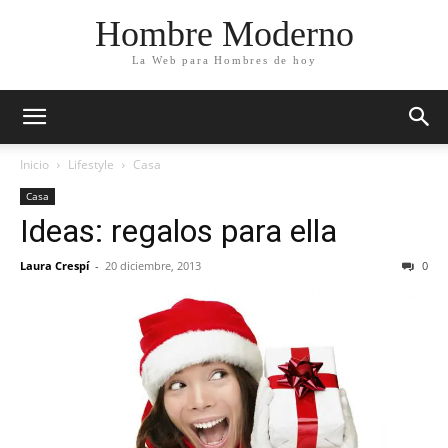
Hombre Moderno
La Web para Hombres de hoy
Inicio
Lifestyle
Casa
Casa
Ideas: regalos para ella
Laura Crespí
-
20 diciembre, 2013
0