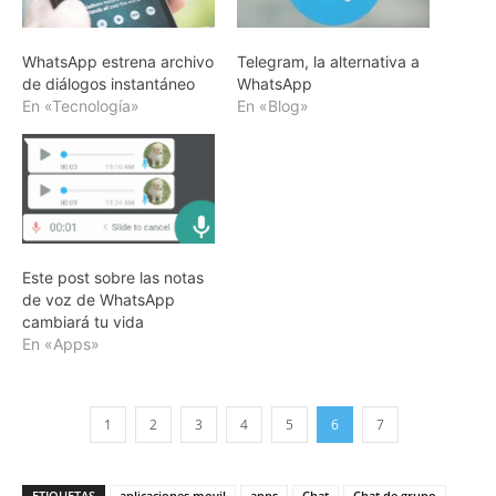
WhatsApp estrena archivo
Telegram, la alternativa a
de diálogos instantáneo
WhatsApp
En «Tecnología»
En «Blog»
Este post sobre las notas
de voz de WhatsApp
cambiará tu vida
En «Apps»
1
2
3
4
5
6
7
ETIQUETAS
aplicaciones movil
apps
Chat
Chat de grupo