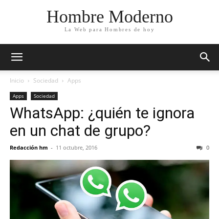
Hombre Moderno
La Web para Hombres de hoy
Inicio
Sociedad
Apps
Apps
Sociedad
WhatsApp: ¿quién te ignora
en un chat de grupo?
Redacción hm
-
11 octubre, 2016
0