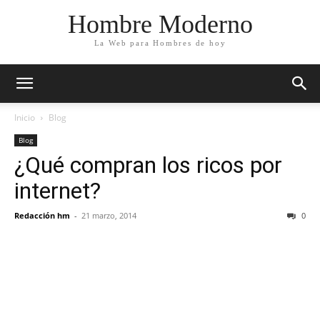
Hombre Moderno
La Web para Hombres de hoy
Inicio
Blog
Blog
¿Qué compran los ricos por
internet?
Redacción hm
-
21 marzo, 2014
0