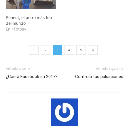
Peanut, el perro más feo
del mundo
En «Fotos»
1
2
3
4
5
6
Artículo anterior
Artículo siguiente
¿Caerá Facebook en 2017?
Controla tus pulsaciones