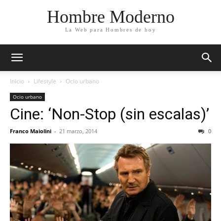
Hombre Moderno
La Web para Hombres de hoy
Inicio
Lifestyle
Ocio urbano
Ocio urbano
Cine: ‘Non-Stop (sin escalas)’
Franco Maiolini
-
21 marzo, 2014
0