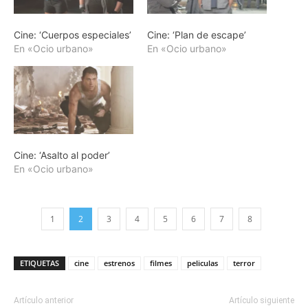
Cine: ‘Cuerpos especiales’
Cine: ‘Plan de escape’
En «Ocio urbano»
En «Ocio urbano»
Cine: ‘Asalto al poder’
En «Ocio urbano»
1
2
3
4
5
6
7
8
ETIQUETAS
cine
estrenos
filmes
peliculas
terror
Artículo anterior
Artículo siguiente