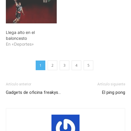
Llega alto en el
baloncesto
En «Deportes»
1
2
3
4
5
Artículo anterior
Artículo siguiente
Gadgets de oficina freakys…
El ping pong