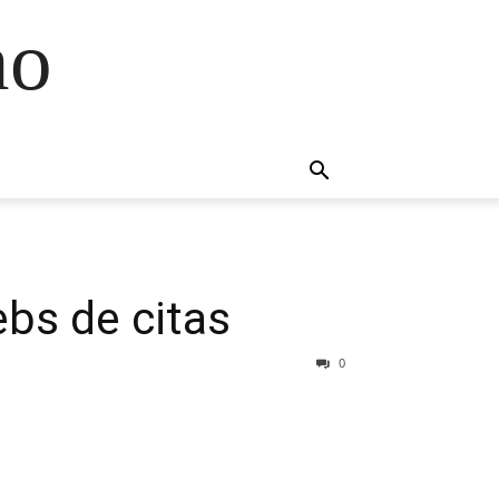
no
ebs de citas
0