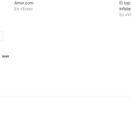
Amor.com
El to
En «Eros»
infiele
En «V
sexo