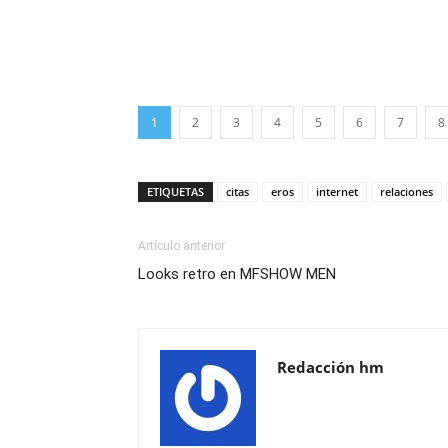
1
2
3
4
5
6
7
8
ETIQUETAS
citas
eros
internet
relaciones
Artículo anterior
Looks retro en MFSHOW MEN
Redacción hm