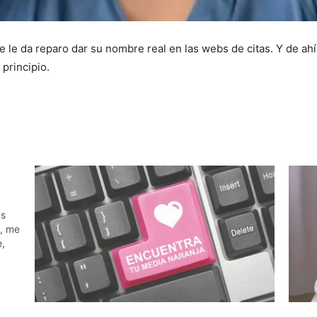
te le da reparo dar su nombre real en las webs de citas. Y de a
principio.
as
", me
,
re