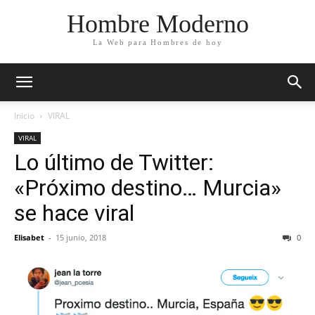
Hombre Moderno
La Web para Hombres de hoy
Inicio
VIRAL
VIRAL
Lo último de Twitter:
«Próximo destino… Murcia»
se hace viral
Elisabet
-
15 junio, 2018
0