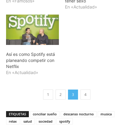
En «Famosos»
tener sexo
En «Actualidad»
Así es como Spotify está
planeando competir con
Netflix
En «Actualidad»
1
2
3
4
ETIQUETAS
conciliar sueño
descanso nocturno
musica
relax
salud
sociedad
spotify