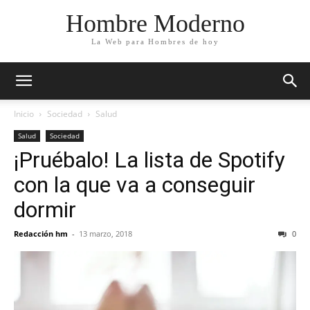
Hombre Moderno
La Web para Hombres de hoy
Inicio
Sociedad
Salud
Salud
Sociedad
¡Pruébalo! La lista de Spotify
con la que va a conseguir
dormir
Redacción hm
-
13 marzo, 2018
0