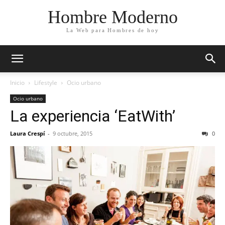
Hombre Moderno
La Web para Hombres de hoy
Inicio
Lifestyle
Ocio urbano
Ocio urbano
La experiencia ‘EatWith’
Laura Crespí
-
9 octubre, 2015
0