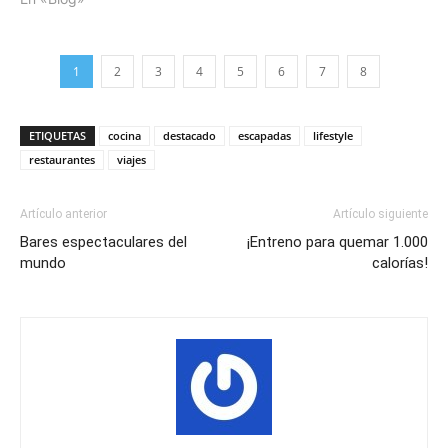
1
2
3
4
5
6
7
8
ETIQUETAS
cocina
destacado
escapadas
lifestyle
restaurantes
viajes
Artículo anterior
Artículo siguiente
Bares espectaculares del
¡Entreno para quemar 1.000
mundo
calorías!