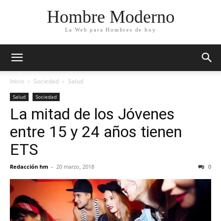
Hombre Moderno
La Web para Hombres de hoy
Inicio
Sociedad
Salud
Salud
Sociedad
La mitad de los Jóvenes
entre 15 y 24 años tienen
ETS
Redacción hm
-
20 marzo, 2018
0