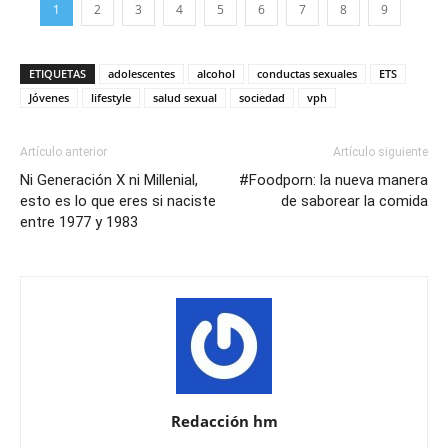
1
2
3
4
5
6
7
8
9
ETIQUETAS
adolescentes
alcohol
conductas sexuales
ETS
Jóvenes
lifestyle
salud sexual
sociedad
vph
Artículo anterior
Artículo siguiente
Ni Generación X ni Millenial,
#Foodporn: la nueva manera
esto es lo que eres si naciste
de saborear la comida
entre 1977 y 1983
Redacción hm