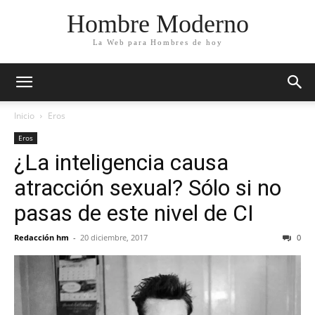
Hombre Moderno
La Web para Hombres de hoy
Inicio
Eros
Eros
¿La inteligencia causa
atracción sexual? Sólo si no
pasas de este nivel de CI
Redacción hm
-
20 diciembre, 2017
0