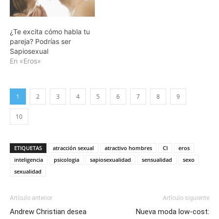
¿Te excita cómo habla tu
pareja? Podrías ser
Sapiosexual
En «Eros»
1
2
3
4
5
6
7
8
9
10
ETIQUETAS
atracción sexual
atractivo hombres
CI
eros
inteligencia
psicologia
sapiosexualidad
sensualidad
sexo
sexualidad
Artículo anterior
Artículo siguiente
Andrew Christian desea
Nueva moda low-cost: