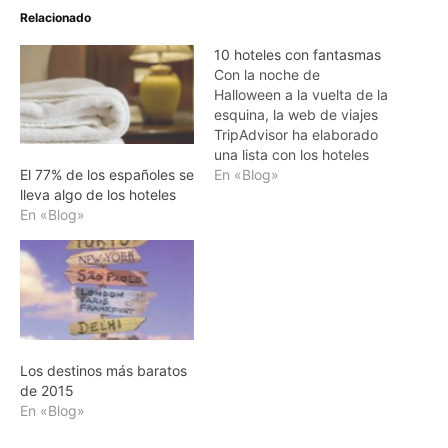
Relacionado
10 hoteles con fantasmas
Con la noche de
Halloween a la vuelta de la
esquina, la web de viajes
TripAdvisor ha elaborado
una lista con los hoteles
más paranormales del
En «Blog»
El 77% de los españoles se
planeta. Leyendas,
lleva algo de los hoteles
fantasmas y
En «Blog»
supersticiones
acompañan a todos estos
lugares no aptos para
huéspedes miedosos.
Como el Stanley Hotel,
situado en el estado de
Colorado…
Los destinos más baratos
de 2015
En «Blog»