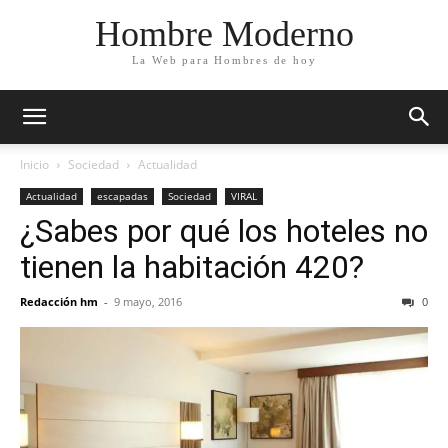
Hombre Moderno
La Web para Hombres de hoy
Inicio
Sociedad
Actualidad
Actualidad
escapadas
Sociedad
VIRAL
¿Sabes por qué los hoteles no
tienen la habitación 420?
Redacción hm
-
9 mayo, 2016
0