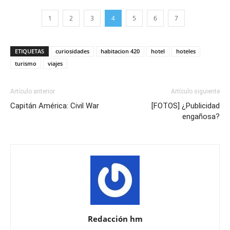
1
2
3
4
5
6
7
ETIQUETAS
curiosidades
habitacion 420
hotel
hoteles
turismo
viajes
Artículo anterior
Artículo siguiente
Capitán América: Civil War
[FOTOS] ¿Publicidad
engañosa?
Redacción hm