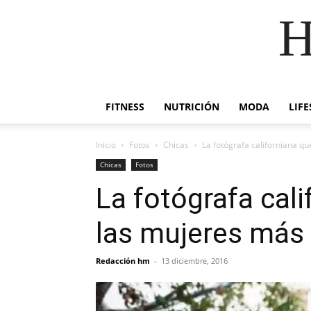
H
FITNESS
NUTRICIÓN
MODA
LIFE
Inicio
Fotos
Chicas
La fotógrafa californiana q
Chicas
Fotos
La fotógrafa cal
las mujeres más
Redacción hm
-
13 diciembre, 2016