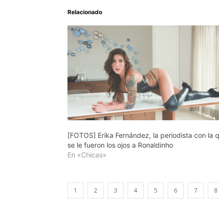
Relacionado
[FOTOS] Erika Fernández, la periodista con la 
se le fueron los ojos a Ronaldinho
En «Chicas»
1
2
3
4
5
6
7
8