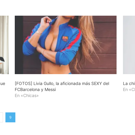
que
[FOTOS] Livia Gullo, la aficionada más SEXY del
La ch
FCBarcelona y Messi
En «C
En «Chicas»
9