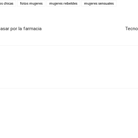
os chicas
fotos mujeres
mujeres rebeldes
mujeres sensuales
pasar por la farmacia
Tecnol