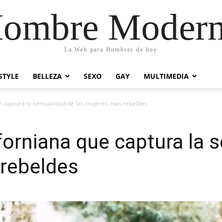
ombre Moder
La Web para Hombres de hoy
STYLE
BELLEZA
SEXO
GAY
MULTIMEDIA
ue captura la sensualidad de las mujeres más rebeldes
iforniana que captura la 
 rebeldes