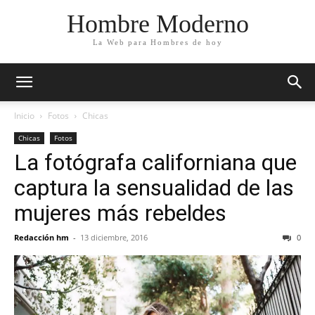
Hombre Moderno
La Web para Hombres de hoy
Inicio
Fotos
Chicas
Chicas
Fotos
La fotógrafa californiana que
captura la sensualidad de las
mujeres más rebeldes
Redacción hm
-
13 diciembre, 2016
0