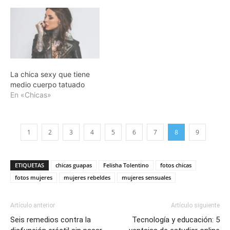
La chica sexy que tiene
medio cuerpo tatuado
En «Chicas»
1
2
3
4
5
6
7
8
9
ETIQUETAS
chicas guapas
Felisha Tolentino
fotos chicas
fotos mujeres
mujeres rebeldes
mujeres sensuales
Artículo anterior
Artículo siguiente
Seis remedios contra la
Tecnología y educación: 5