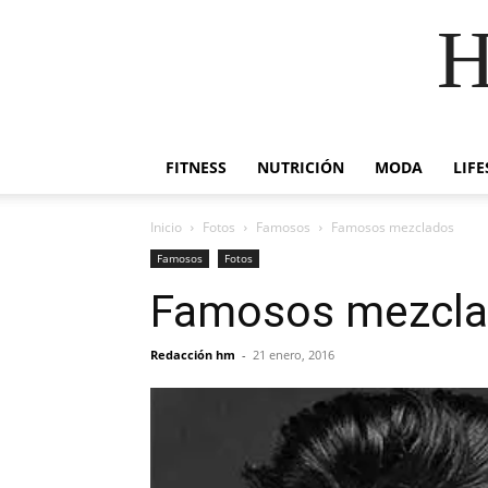
H
FITNESS
NUTRICIÓN
MODA
LIFE
Inicio
Fotos
Famosos
Famosos mezclados
Famosos
Fotos
Famosos mezcl
Redacción hm
-
21 enero, 2016