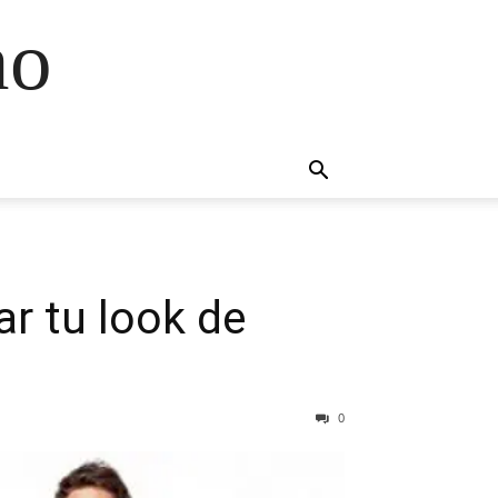
no
ar tu look de
0