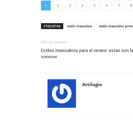
1
2
3
4
5
6
7
8
ETIQUETAS
estilo masculino
estilo masculino prim
Artículo anterior
Estilos masculinos para el verano: estas son 
conocer
Artilugio