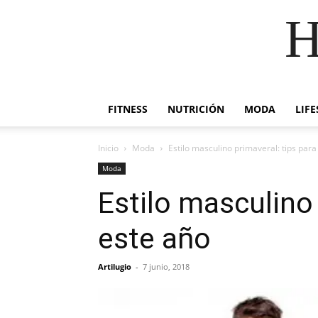
H
FITNESS
NUTRICIÓN
MODA
LIFE
Inicio
Moda
Estilo masculino primaveral: tips para
Moda
Estilo masculino 
este año
Artilugio
-
7 junio, 2018