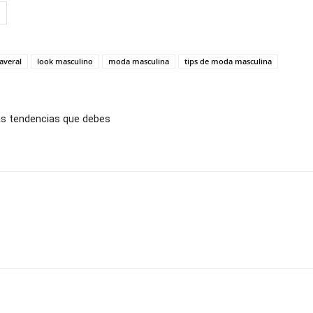
averal
look masculino
moda masculina
tips de moda masculina
las tendencias que debes