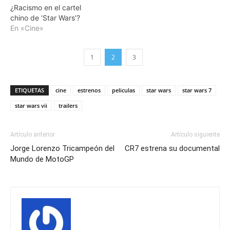
¿Racismo en el cartel
chino de ‘Star Wars’?
En «Cine»
1
2
3
ETIQUETAS
cine
estrenos
peliculas
star wars
star wars 7
star wars vii
trailers
Artículo anterior
Artículo siguiente
Jorge Lorenzo Tricampeón del
CR7 estrena su documental
Mundo de MotoGP