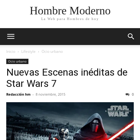
Hombre Moderno
La Web para Hombres de hoy
Inicio
Lifestyle
Ocio urbano
Ocio urbano
Nuevas Escenas inéditas de
Star Wars 7
Redacción hm
-
8 noviembre, 2015
0