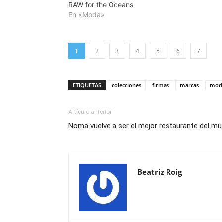
RAW for the Oceans
En «Moda»
1
2
3
4
5
6
7
ETIQUETAS
colecciones
firmas
marcas
mod
Artículo anterior
Noma vuelve a ser el mejor restaurante del m
Beatriz Roig