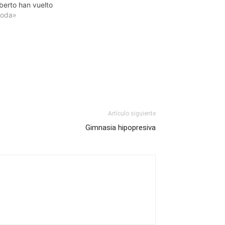
berto han vuelto
Moda»
Artículo siguiente
Gimnasia hipopresiva