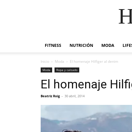
H
FITNESS
NUTRICIÓN
MODA
LIFE
Inicio
Moda
El homenaje Hilfiger al denim
Moda
Ropa y calzado
El homenaje Hilf
Beatriz Roig
-
30 abril, 2014