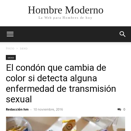
Hombre Moderno
La Web para Hombres de hoy
Inicio
sexo
sexo
El condón que cambia de
color si detecta alguna
enfermedad de transmisión
sexual
Redacción hm
-
10 noviembre, 2016
0