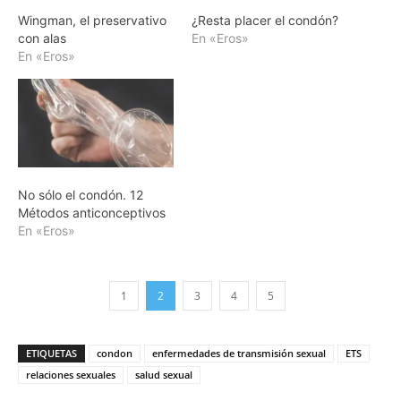
Wingman, el preservativo
¿Resta placer el condón?
con alas
En «Eros»
En «Eros»
No sólo el condón. 12
Métodos anticonceptivos
En «Eros»
1
2
3
4
5
ETIQUETAS
condon
enfermedades de transmisión sexual
ETS
relaciones sexuales
salud sexual