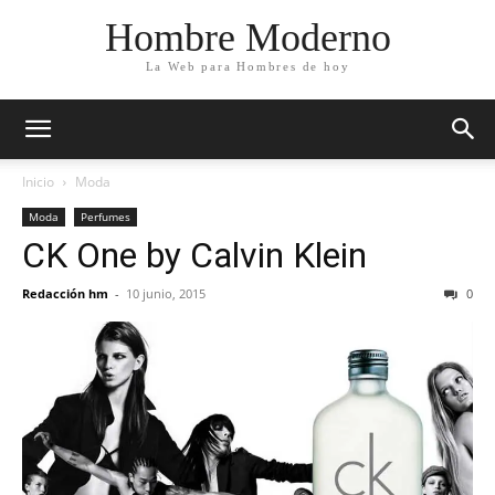
Hombre Moderno
La Web para Hombres de hoy
Inicio
Moda
Moda
Perfumes
CK One by Calvin Klein
Redacción hm
-
10 junio, 2015
0