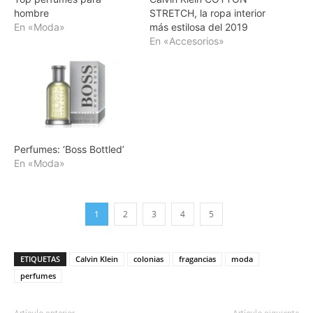
hombre
STRETCH, la ropa interior
En «Moda»
más estilosa del 2019
En «Accesorios»
Perfumes: ‘Boss Bottled’
En «Moda»
1
2
3
4
5
ETIQUETAS
Calvin Klein
colonias
fragancias
moda
perfumes