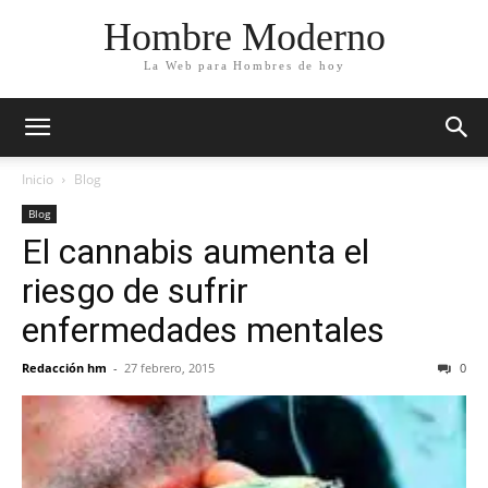
Hombre Moderno
La Web para Hombres de hoy
Inicio
Blog
Blog
El cannabis aumenta el
riesgo de sufrir
enfermedades mentales
Redacción hm
-
27 febrero, 2015
0