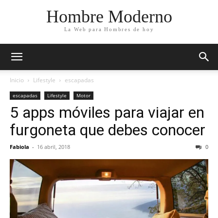
Hombre Moderno
La Web para Hombres de hoy
Inicio
Lifestyle
escapadas
escapadas
Lifestyle
Motor
5 apps móviles para viajar en
furgoneta que debes conocer
Fabiola
-
16 abril, 2018
0