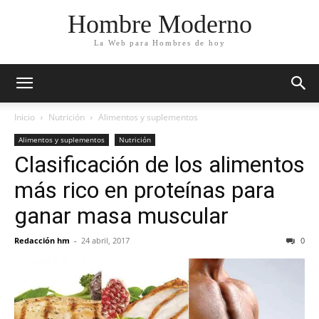
Hombre Moderno
La Web para Hombres de hoy
Inicio
Nutrición
Alimentos y suplementos
Alimentos y suplementos
Nutrición
Clasificación de los alimentos
más rico en proteínas para
ganar masa muscular
Redacción hm
-
24 abril, 2017
0