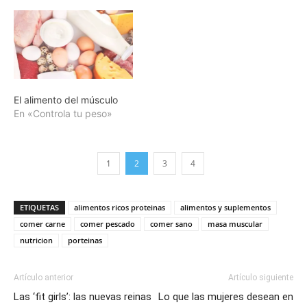
El alimento del músculo
En «Controla tu peso»
1
2
3
4
ETIQUETAS
alimentos ricos proteinas
alimentos y suplementos
comer carne
comer pescado
comer sano
masa muscular
nutricion
porteinas
Artículo anterior
Artículo siguiente
Las ‘fit girls’: las nuevas reinas
Lo que las mujeres desean en