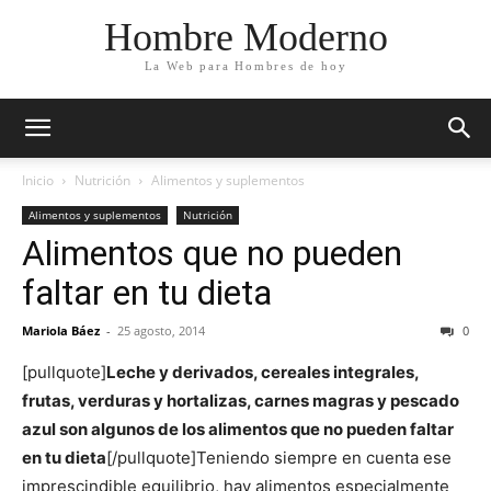
Hombre Moderno
La Web para Hombres de hoy
Inicio
Nutrición
Alimentos y suplementos
Alimentos y suplementos
Nutrición
Alimentos que no pueden
faltar en tu dieta
Mariola Báez
-
25 agosto, 2014
0
[pullquote]
Leche y derivados, cereales integrales,
frutas, verduras y hortalizas, carnes magras y pescado
azul son algunos de los alimentos que no pueden faltar
en tu dieta
[/pullquote]Teniendo siempre en cuenta ese
imprescindible equilibrio, hay alimentos especialmente