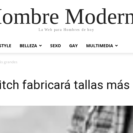
ombre Moder
La Web para Hombres de hoy
STYLE
BELLEZA
SEXO
GAY
MULTIMEDIA
más grandes
tch fabricará tallas más