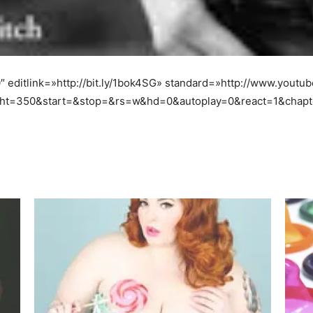
 editlink=»http://bit.ly/1bok4SG» standard=»http://www.yout
ht=350&start=&stop=&rs=w&hd=0&autoplay=0&react=1&chapte