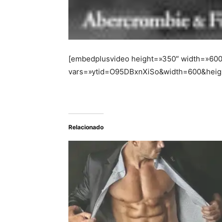
[embedplusvideo height=»350″ width=»600″
vars=»ytid=O95DBxnXiSo&width=600&heig
Relacionado