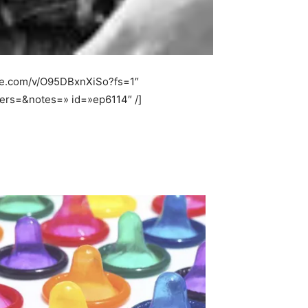
ube.com/v/O95DBxnXiSo?fs=1″
rs=&notes=» id=»ep6114″ /]