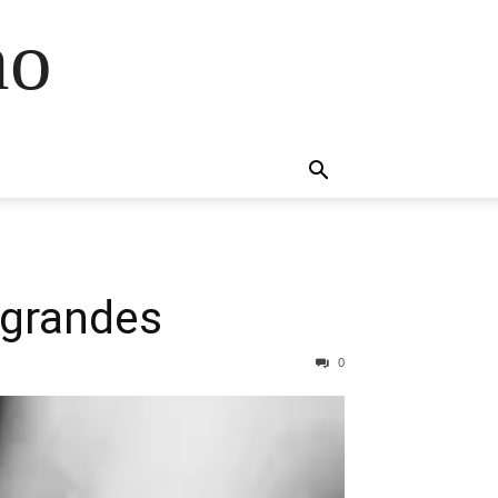
no
 grandes
0