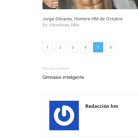
Jorge Olivares, Hombre HM de Octubre
En «Hombres HM»
1
2
3
4
5
6
Artículo anterior
Gimnasio inteligente
Redacción hm