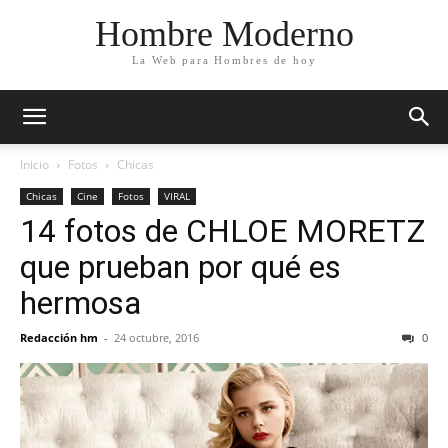
Hombre Moderno
La Web para Hombres de hoy
Inicio
Fotos
Chicas
Chicas
Cine
Fotos
VIRAL
14 fotos de CHLOE MORETZ
que prueban por qué es
hermosa
Redacción hm
-
24 octubre, 2016
0