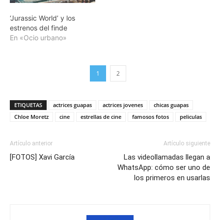
‘Jurassic World’ y los
estrenos del finde
En «Ocio urbano»
1
2
ETIQUETAS
actrices guapas
actrices jovenes
chicas guapas
Chloe Moretz
cine
estrellas de cine
famosos fotos
peliculas
Artículo anterior
Artículo siguiente
[FOTOS] Xavi García
Las videollamadas llegan a
WhatsApp: cómo ser uno de
los primeros en usarlas