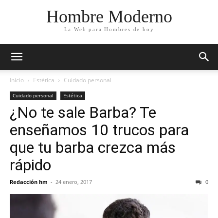
Hombre Moderno
La Web para Hombres de hoy
Inicio
Estética
Cuidado personal
Cuidado personal
Estética
¿No te sale Barba? Te
enseñamos 10 trucos para
que tu barba crezca más
rápido
Redacción hm
-
24 enero, 2017
0