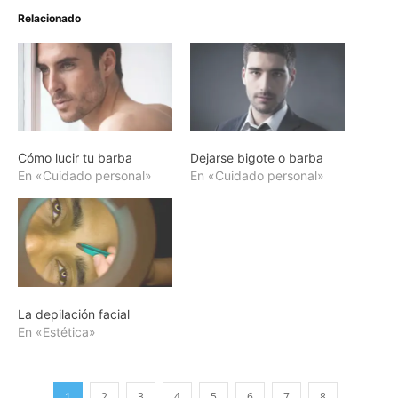
Relacionado
Cómo lucir tu barba
Dejarse bigote o barba
En «Cuidado personal»
En «Cuidado personal»
La depilación facial
En «Estética»
1
2
3
4
5
6
7
8