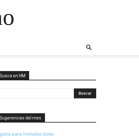
no
Busca en HM
Sugerencias del mes
galos para invitados boda