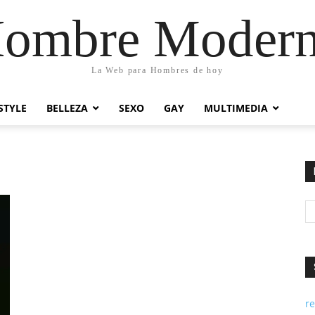
ombre Moder
La Web para Hombres de hoy
STYLE
BELLEZA
SEXO
GAY
MULTIMEDIA
re