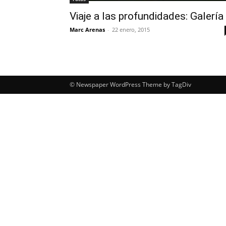
Viaje a las profundidades: Galería
Marc Arenas
-
22 enero, 2015
© Newspaper WordPress Theme by TagDiv