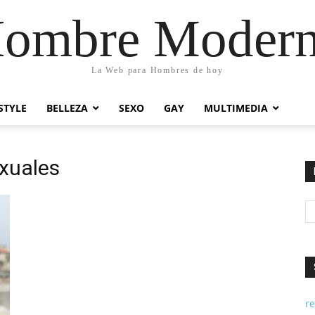
ombre Moder
La Web para Hombres de hoy
STYLE
BELLEZA
SEXO
GAY
MULTIMEDIA
xuales
re