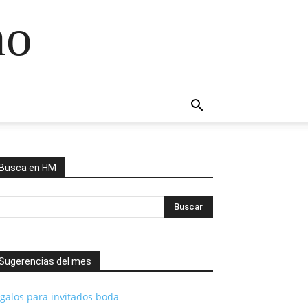
no
Busca en HM
Sugerencias del mes
galos para invitados boda