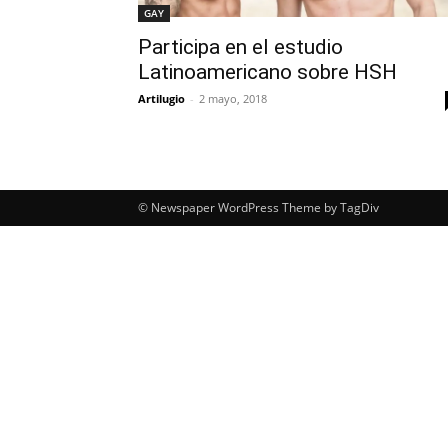
GAY
Participa en el estudio
Latinoamericano sobre HSH
Artilugio
-
2 mayo, 2018
© Newspaper WordPress Theme by TagDiv