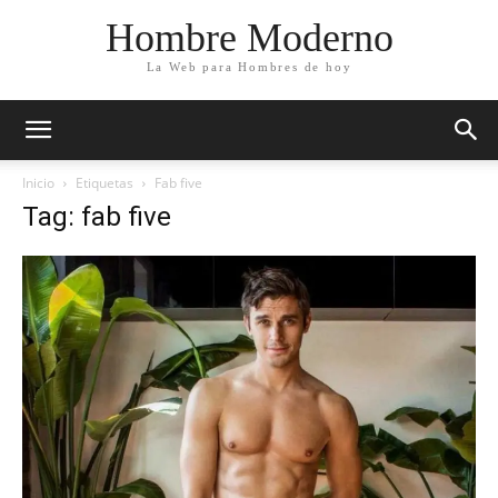
Hombre Moderno
La Web para Hombres de hoy
Inicio
Etiquetas
Fab five
Tag: fab five