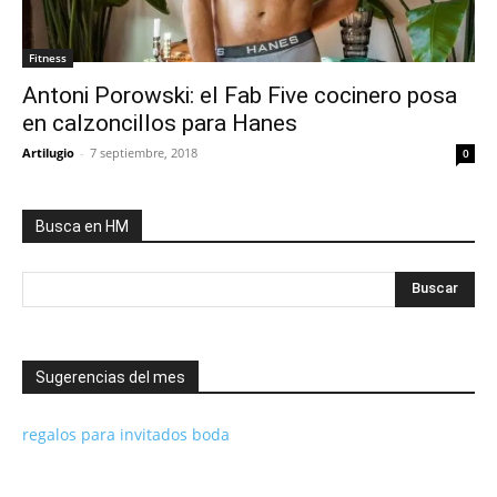
Fitness
Antoni Porowski: el Fab Five cocinero posa
en calzoncillos para Hanes
Artilugio
-
7 septiembre, 2018
0
Busca en HM
Sugerencias del mes
regalos para invitados boda