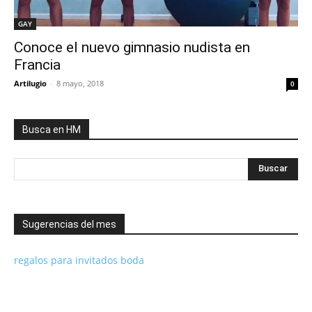
GAY
Conoce el nuevo gimnasio nudista en
Francia
Artilugio
-
8 mayo, 2018
0
Busca en HM
Sugerencias del mes
regalos para invitados boda